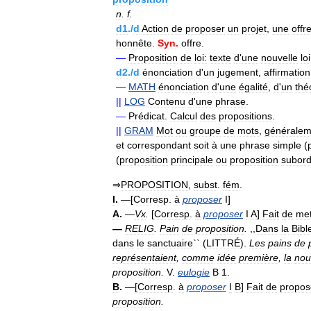
n
.
f
.
d1
./
d
Action
de
proposer
un
projet
,
une
offr
honnête
.
Syn
.
offre
.
—
Proposition
de
loi:
texte
d
'
une
nouvelle
loi
d2
./
d
énonciation
d
'
un
jugement
,
affirmation
—
MATH
énonciation
d
'
une
égalité
,
d
'
un
thé
||
LOG
Contenu
d
'
une
phrase
.
—
Prédicat
.
Calcul
des
propositions
.
||
GRAM
Mot
ou
groupe
de
mots
,
généralem
et
correspondant
soit
à
une
phrase
simple
(
(
proposition
principale
ou
proposition
subor
⇒
PROPOSITION
,
subst
.
fém
.
I
.
—[
Corresp
.
à
proposer
I
]
A
.
—
Vx
.
[
Corresp
.
à
proposer
I
A
]
Fait
de
met
—
RELIG
.
Pain
de
proposition
.
,,
Dans
la
Bibl
dans
le
sanctuaire
`` (
LITTRÉ
).
Les
pains
de
représentaient
,
comme
idée
première
,
la
nou
proposition
.
V
.
eulogie
B
1
.
B
.
—[
Corresp
.
à
proposer
I
B
]
Fait
de
propos
proposition
.