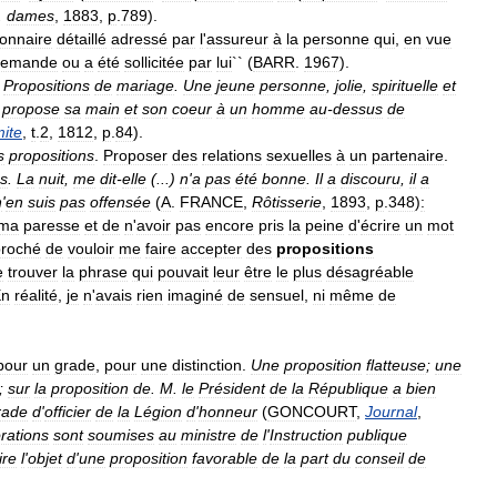
.
dames
,
1883
,
p
.
789
).
ionnaire
détaillé
adressé
par
l
'
assureur
à
la
personne
qui
,
en
vue
demande
ou
a
été
sollicitée
par
lui
`` (
BARR
.
1967
).
.
Propositions
de
mariage
.
Une
jeune
personne
,
jolie
,
spirituelle
et
,
propose
sa
main
et
son
coeur
à
un
homme
au
-
dessus
de
ite
,
t
.
2
,
1812
,
p
.
84
).
s
propositions
.
Proposer
des
relations
sexuelles
à
un
partenaire
.
es
.
La
nuit
,
me
dit
-
elle
(...)
n
'
a
pas
été
bonne
.
Il
a
discouru
,
il
a
n
'
en
suis
pas
offensée
(
A
.
FRANCE
,
Rôtisserie
,
1893
,
p
.
348
)
:
ma
paresse
et
de
n
'
avoir
pas
encore
pris
la
peine
d
'
écrire
un
mot
proché
de
vouloir
me
faire
accepter
des
propositions
e
trouver
la
phrase
qui
pouvait
leur
être
le
plus
désagréable
En
réalité
,
je
n
'
avais
rien
imaginé
de
sensuel
,
ni
même
de
pour
un
grade
,
pour
une
distinction
.
Une
proposition
flatteuse
;
une
;
sur
la
proposition
de
.
M
.
le
Président
de
la
République
a
bien
rade
d
'
officier
de
la
Légion
d
'
honneur
(
GONCOURT
,
Journal
,
rations
sont
soumises
au
ministre
de
l
'
Instruction
publique
ire
l
'
objet
d
'
une
proposition
favorable
de
la
part
du
conseil
de