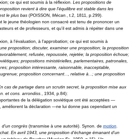
xion
;
ce
qui
est
soumis
à
la
réflexion
.
Les
propositions
de
proposition
revient
à
dire
que
l
'
équilibre
est
stable
dans
les
est
le
plus
bas
(
POISSON
,
Mécan
.
,
t
.
2
,
1811
,
p
.
299
).
t
le
jeune
théologien
non
consacré
est
tenu
de
prononcer
un
asteurs
et
de
professeurs
,
et
qu
'
il
est
admis
à
répéter
dans
une
xion
,
à
l
'
évaluation
,
à
l
'
approbation
;
ce
qui
est
soumis
à
une
proposition
;
discuter
,
examiner
une
proposition
;
la
proposition
favorablement
,
refusée
,
repoussée
,
rejetée
;
la
proposition
échoue
;
oviétiques
;
propositions
ministérielles
,
parlementaires
,
patronales
,
ères
;
proposition
intéressante
,
raisonnable
,
inacceptable
,
augrenue
;
proposition
concernant
...,
relative
à
...;
une
proposition
En
cas
de
partage
dans
un
scrutin
secret
,
la
proposition
mise
aux
én
.
et
cons
.
arrondiss
.
,
1934
,
p
.
84
)
:
mportantes
de
la
délégation
soviétique
ont
été
acceptées
—
,
améliorent
la
déclaration
—
ne
lui
donne
pas
cependant
un
,
d
'
un
congrès
(
transmise
à
une
autorité
).
Synon
.
de
motion
.
chat
.
En
avril
1943
,
une
proposition
d
'
échange
émanant
d
'
un
un
tableau
de
Boucher
(
Musées
Fr
.
,
1950
,
p
.
15
).
Un