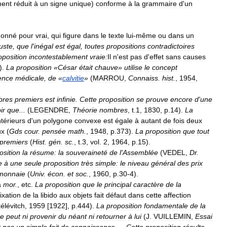
ment
réduit
à
un
signe
unique
)
conforme
à
la
grammaire
d
'
un
donné
pour
vrai
,
qui
figure
dans
le
texte
lui
-
même
ou
dans
un
juste
,
que
l
'
inégal
est
égal
,
toutes
propositions
contradictoires
oposition
incontestablement
vraie:
Il
n
'
est
pas
d
'
effet
sans
causes
).
La
proposition
«
César
était
chauve
»
utilise
le
concept
ence
médicale
,
de
«
calvitie
»
(
MARROU
,
Connaiss
.
hist
.
,
1954
,
bres
premiers
est
infinie
.
Cette
proposition
se
prouve
encore
d
'
une
ir
que
...
(
LEGENDRE
,
Théorie
nombres
,
t
.
1
,
1830
,
p
.
14
).
La
ntérieurs
d
'
un
polygone
convexe
est
égale
à
autant
de
fois
deux
ux
(
Gds
cour
.
pensée
math
.
,
1948
,
p
.
373
).
La
proposition
que
tout
premiers
(
Hist
.
gén
.
sc
.
,
t
.
3
,
vol
.
2
,
1964
,
p
.
15
).
osition
la
résume:
la
souveraineté
de
l
'
Assemblée
(
VEDEL
,
Dr
.
e
à
une
seule
proposition
très
simple:
le
niveau
général
des
prix
monnaie
(
Univ
.
écon
.
et
soc
.
,
1960
,
p
.
30
-
4
).
a
mor
.
,
etc
.
La
proposition
que
le
principal
caractère
de
la
fixation
de
la
libido
aux
objets
fait
défaut
dans
cette
affection
élévitch
,
1959
[
1922
],
p
.
444
).
La
proposition
fondamentale
de
la
e
peut
ni
provenir
du
néant
ni
retourner
à
lui
(
J
.
VUILLEMIN
,
Essai
t
pas
un
simple
fait
de
connaissance
. —
Cette
proposition
résulte