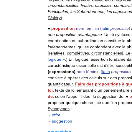
circonstancielles
,
finales
,
causales
,
comparat
Principales
,
les
Subordonnées
,
les
capricieu
(
Valéry
)
.
●
proposition
nom
féminin
(
latin
propositio
)
une
proposition
avantageuse
.
Unité
syntaxiq
coordination
ou
subordination
constitue
la
ph
indépendantes
,
qui
se
confondent
avec
la
ph
[
relatives
,
complétives
,
circonstancielles
].
Le
logique
».)
En
logique
,
assertion
fondamenta
caractéristique
essentielle
est
d
'
être
suscepti
(
expressions
)
nom
féminin
(
latin
propositio
)
consiste
à
opérer
des
calculs
sur
des
proposi
quantificateur
.
Faire
des
propositions
à
qu
loi
,
texte
de
loi
émanant
d
'
un
parlementaire
de
,
selon
l
'
appui
,
l
'
idée
,
la
suggestion
de
.
●
p
proposer
quelque
chose
;
ce
que
l
'
on
propos
Synonymes
:
-
offre
-
suggestion
proposition