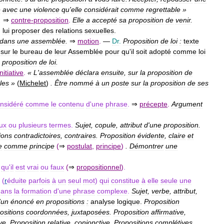
e
avec
une
violence
qu
'
elle
considérait
comme
regrettable
»
.
⇒
contre
-
proposition
.
Elle
a
accepté
sa
proposition
de
venir
.
,
lui
proposer
des
relations
sexuelles
.
dans
une
assemblée
.
⇒
motion
.
—
Dr
.
Proposition
de
loi
:
texte
sur
le
bureau
de
leur
Assemblée
pour
qu
'
il
soit
adopté
comme
loi
proposition
de
loi
.
initiative
.
«
L
'
assemblée
déclara
ensuite
,
sur
la
proposition
de
les
»
(
Michelet
)
.
Être
nommé
à
un
poste
sur
la
proposition
de
ses
nsidéré
comme
le
contenu
d
'
une
phrase
.
⇒
précepte
.
Argument
ux
ou
plusieurs
termes
.
Sujet
,
copule
,
attribut
d
'
une
proposition
.
ions
contradictoires
,
contraires
.
Proposition
évidente
,
claire
et
e
comme
principe
(
⇒
postulat
,
principe
)
.
Démontrer
une
qu
'
il
est
vrai
ou
faux
(
⇒
propositionnel
)
.
(
r
éduite
parfois
à
un
seul
mot
)
qui
constitue
à
elle
seule
une
dans
la
formation
d
'
une
phrase
complexe
.
Sujet
,
verbe
,
attribut
,
'
un
énoncé
en
propositions
:
analyse
logique
.
Proposition
ositions
coordonnées
,
juxtaposées
.
Proposition
affirmative
,
ve
.
Proposition
relative
,
conjonctive
.
Propositions
complétives
,