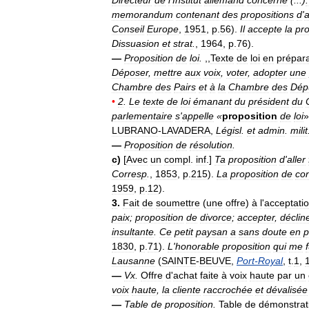
memorandum
contenant
des
propositions
d
'
Conseil
Europe
,
1951
,
p
.
56
).
Il
accepte
la
pro
Dissuasion
et
strat
.
,
1964
,
p
.
76
).
—
Proposition
de
loi
.
,,
Texte
de
loi
en
prépara
Déposer
,
mettre
aux
voix
,
voter
,
adopter
une
Chambre
des
Pairs
et
à
la
Chambre
des
Dép
•
2
.
Le
texte
de
loi
émanant
du
président
du
parlementaire
s
'
appelle
«
proposition
de
loi
»
LUBRANO
-
LAVADERA
,
Législ
.
et
admin
.
milit
—
Proposition
de
résolution
.
c
)
[
Avec
un
compl
.
inf
.]
Ta
proposition
d
'
aller
Corresp
.
,
1853
,
p
.
215
).
La
proposition
de
con
1959
,
p
.
12
).
3
.
Fait
de
soumettre
(
une
offre
)
à
l
'
acceptati
paix
;
proposition
de
divorce
;
accepter
,
déclin
insultante
.
Ce
petit
paysan
a
sans
doute
en
p
1830
,
p
.
71
).
L
'
honorable
proposition
qui
me
Lausanne
(
SAINTE
-
BEUVE
,
Port
-
Royal
,
t
.
1
,
—
Vx
.
Offre
d
'
achat
faite
à
voix
haute
par
un
voix
haute
,
la
cliente
raccrochée
et
dévalisée
—
Table
de
proposition
.
Table
de
démonstrat