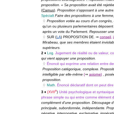
proposition
. «
Sa
proposition
avait
été
rejeté
(
Camus
)
.
Proposition
s
'
opposant
à
une
autre
Spécialt
Faire
des
propositions
à
une
femme
♢
Proposition
votée
au
cours
d
'
un
congrès
,
qu
'
un
ou
plusieurs
parlementaires
déposent
après
un
vote
du
Parlement
.
Repousser
une
♢
SUR
(
LA
)
PROPOSITION
DE
.
⇒
conseil
,
Mirabeau
,
que
ses
membres
étaient
inviolab
supérieurs
.
2
♦
Log
.
Jugement
de
réalité
ou
de
valeur
,
co
qui
vient
appuyer
une
proposition
.
♢
Énoncé
qui
exprime
une
relation
entre
de
Proposition
catégorique
,
complexe
.
Proposit
intelligible
par
elle
-
même
(
⇒
axiome
)
,
posé
proposition
.
♢
Math
.
Énoncé
déclaratif
dont
on
peut
dire
e
3
♦
(
XVII
)
Unité
psychologique
et
syntaxique
phrase
simple
ou
qui
entre
comme
élément
complément
d
'
une
proposition
.
Découpage
d
principale
,
subordonnée
,
indépendante
.
Prop
négative
,
interrogative
,
exclamative
,
impérati