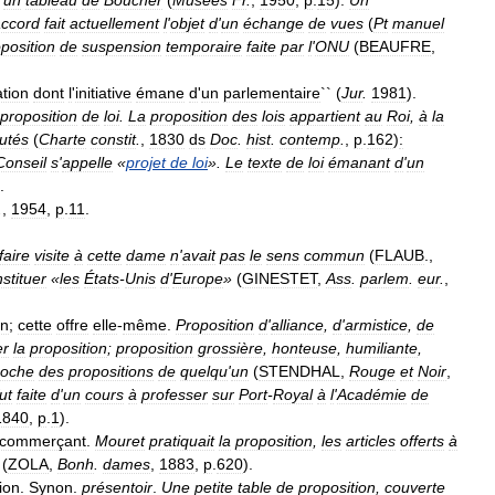
accord
fait
actuellement
l
'
objet
d
'
un
échange
de
vues
(
Pt
manuel
position
de
suspension
temporaire
faite
par
l
'
ONU
(
BEAUFRE
,
tion
dont
l
'
initiative
émane
d
'
un
parlementaire
`` (
Jur
.
1981
).
proposition
de
loi
.
La
proposition
des
lois
appartient
au
Roi
,
à
la
utés
(
Charte
constit
.
,
1830
ds
Doc
.
hist
.
contemp
.
,
p
.
162
)
:
Conseil
s
'
appelle
«
projet
de
loi
».
Le
texte
de
loi
émanant
d
'
un
.
.
,
1954
,
p
.
11
.
faire
visite
à
cette
dame
n
'
avait
pas
le
sens
commun
(
FLAUB
.,
stituer
«
les
États
-
Unis
d
'
Europe
»
(
GINESTET
,
Ass
.
parlem
.
eur
.
,
on
;
cette
offre
elle
-
même
.
Proposition
d
'
alliance
,
d
'
armistice
,
de
er
la
proposition
;
proposition
grossière
,
honteuse
,
humiliante
,
oche
des
propositions
de
quelqu
'
un
(
STENDHAL
,
Rouge
et
Noir
,
fut
faite
d
'
un
cours
à
professer
sur
Port
-
Royal
à
l
'
Académie
de
1840
,
p
.
1
).
commerçant
.
Mouret
pratiquait
la
proposition
,
les
articles
offerts
à
(
ZOLA
,
Bonh
.
dames
,
1883
,
p
.
620
).
ion
.
Synon
.
présentoir
.
Une
petite
table
de
proposition
,
couverte