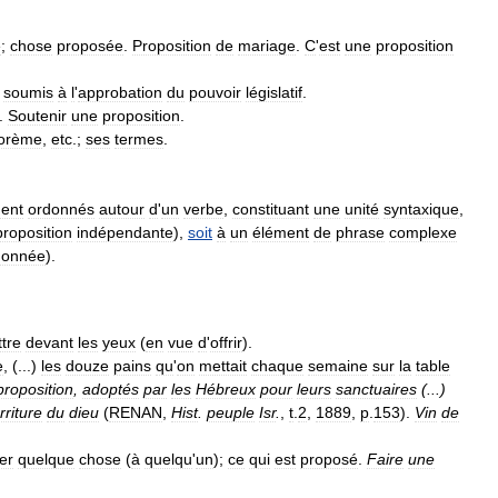
e
;
chose
proposée
.
Proposition
de
mariage
.
C
'
est
une
proposition
soumis
à
l
'
approbation
du
pouvoir
législatif
.
.
Soutenir
une
proposition
.
orème
,
etc
.;
ses
termes
.
ent
ordonnés
autour
d
'
un
verbe
,
constituant
une
unité
syntaxique
,
proposition
indépendante
),
soit
à
un
élément
de
phrase
complexe
donnée
).
tre
devant
les
yeux
(
en
vue
d
'
offrir
).
e
, (...)
les
douze
pains
qu
'
on
mettait
chaque
semaine
sur
la
table
proposition
,
adoptés
par
les
Hébreux
pour
leurs
sanctuaires
(...)
rriture
du
dieu
(
RENAN
,
Hist
.
peuple
Isr
.
,
t
.
2
,
1889
,
p
.
153
).
Vin
de
er
quelque
chose
(
à
quelqu
'
un
);
ce
qui
est
proposé
.
Faire
une