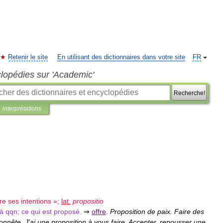
Retenir le site
En utilisant des dictionnaires dans votre site
FR
clopédies sur 'Academic'
Recherche!
interprétations
re
ses
intentions
»;
lat
.
propositio
à
qqn
;
ce
qui
est
proposé
.
⇒
offre
.
Proposition
de
paix
.
Faire
des
onnête
.
J
'
ai
une
proposition
à
vous
faire
.
Accepter
,
repousser
une