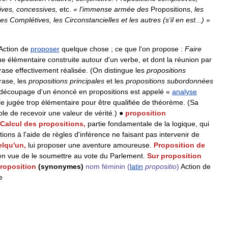
ives
,
concessives
,
etc
.
«
l
'
immense
armée
des
Propositions
,
les
ses
Complétives
,
les
Circonstancielles
et
les
autres
(
s
'
il
en
est
...) »
Action
de
proposer
quelque
chose
;
ce
que
l
'
on
propose
:
Faire
ue
élémentaire
construite
autour
d
'
un
verbe
,
et
dont
la
réunion
par
rase
effectivement
réalisée
. (
On
distingue
les
propositions
rase
,
les
propositions
principales
et
les
propositions
subordonnées
découpage
d
'
un
énoncé
en
propositions
est
appelé
«
analyse
le
jugée
trop
élémentaire
pour
être
qualifiée
de
théorème
. (
Sa
ble
de
recevoir
une
valeur
de
vérité
.)
●
proposition
Calcul
des
propositions
,
partie
fondamentale
de
la
logique
,
qui
tions
à
l
'
aide
de
règles
d
'
inférence
ne
faisant
pas
intervenir
de
elqu
'
un
,
lui
proposer
une
aventure
amoureuse
.
Proposition
de
en
vue
de
le
soumettre
au
vote
du
Parlement
.
Sur
proposition
roposition
(
synonymes
)
nom
féminin
(
latin
propositio
)
Action
de
e