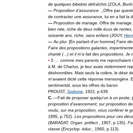
de
quelques
bibelots
défraîchis
(
ZOLA
,
Bonh
—
Proposition
d
'
assurance
.
,,
Offre
par
quest
de
contracter
une
assurance
,
lui
en
a
fait
la
—
Proposition
de
mariage
.
Offre
de
mariage
bien
née
,
riche
de
deux
mille
écus
de
rentes
soixante
ans
,
riche
,
sans
enfans
(
JOUY
,
Herm
—
Au
plur
.
[
En
parlant
d
'
un
homme
]
Faire
de
Faire
des
propositions
galantes
,
impertinent
chanté
(...)
et
il
m
'
a
fait
des
propositions
.
Je
•
3
. ...
comme
mes
parents
me
reprochaient
à
M
.
de
Charlus
,
je
leur
avais
violemment
re
déshonnêtes
.
Mais
seuls
la
colère
,
le
désir
d
m
'
avaient
dicté
cette
réponse
mensongère
.
sentimental
,
sous
les
offres
du
baron
.
PROUST
,
Sodome
,
1922
,
p
.
639
.
C
.
—
Fait
de
proposer
quelqu
'
un
à
un
poste
,
proposition
d
'
avancement
;
sur
proposition
de
voulu
,
sur
ma
proposition
,
vous
conférer
le
g
1895
,
p
.
752
).
Les
propositions
pour
ces
déco
(
BARADAT
,
Organ
.
préfect
.
,
1907
,
p
.
135
).
Fa
classe
(
Encyclop
.
éduc
.
,
1960
,
p
.
113
).