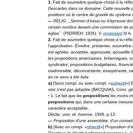
1
.
Fait
de
soumettre
quelque
chose
à
la
réfle
Descartes
dans
ce
domaine
.
Cette
nouvelle
positions
où
le
centre
de
gravité
du
système
—
RELIG
.
,,
Sermon
d
'
essai
ou
d
'
épreuve
don
certain
nombre
devant
une
commission
de
p
église
`` (
PIERREH
.
1926
).
V
.
proposant
III
A
.
2
.
Fait
de
soumettre
quelque
chose
à
la
réfle
l
'
approbation
.
Émettre
,
présenter
,
soumettre
est
agréée
,
acceptée
,
approuvée
,
accueillie
les
propositions
américaines
,
britanniques
,
s
syndicales
;
propositions
budgétaires
,
financi
inadmissible
,
déconcertante
,
exaspérante
,
s
en
ce
sens
a
été
faite
.
a
)
[
Sans
compl
.
ou
avec
compl
. «
subjectif
»]
voix
n
'
est
pas
adoptée
(
BACQUIAS
,
Cons
.
g
•
1
.
Le
fait
que
les
propositions
les
moins
i
propositions
qui
,
dans
une
certaine
mesure
caractère
acceptable
...
Déclar
.
univ
.
dr
.
homme
,
1949
,
p
.
13
.
—
Proposition
d
'
une
assemblée
,
d
'
un
conseil
b
)
[
Avec
un
compl
. «
objectif
»]
Proposition
d
'
a
Directeur
de
l
'
Institut
allemand
concerne
(...)
: