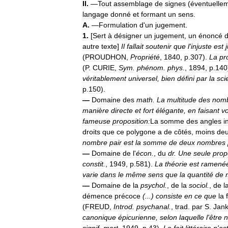
II
.
—
Tout
assemblage
de
signes
(
éventuelle
langage
donné
et
formant
un
sens
.
A
.
—
Formulation
d
'
un
jugement
.
1
.
[
Sert
à
désigner
un
jugement
,
un
énoncé
autre
texte
]
Il
fallait
soutenir
que
l
'
injuste
est
(
PROUDHON
,
Propriété
,
1840
,
p
.
307
).
La
pr
(
P
.
CURIE
,
Sym
.
phénom
.
phys
.
,
1894
,
p
.
140
véritablement
universel
,
bien
défini
par
la
sci
p
.
150
).
—
Domaine
des
math
.
La
multitude
des
nom
manière
directe
et
fort
élégante
,
en
faisant
vo
fameuse
proposition:
La
somme
des
angles
i
droits
que
ce
polygone
a
de
côtés
,
moins
de
nombre
pair
est
la
somme
de
deux
nombres
—
Domaine
de
l
'
écon
.
,
du
dr
.
Une
seule
prop
constit
.
,
1949
,
p
.
581
).
La
théorie
est
ramené
varie
dans
le
même
sens
que
la
quantité
de
—
Domaine
de
la
psychol
.
,
de
la
sociol
.
,
de
l
démence
précoce
(...)
consiste
en
ce
que
la
(
FREUD
,
Introd
.
psychanal
.
,
trad
.
par
S
.
Jank
canonique
épicurienne
,
selon
laquelle
l
'
être
n
signif
.
mort
,
1949
,
p
.
43
).
Le
fait
littéraire
n
'
es