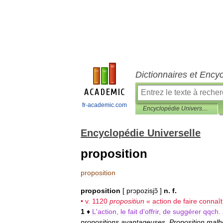
Dictionnaires et Ency
fr-academic.com
Encyclopédie Universelle
Encyclopédie Universelle
proposition
proposition
proposition
[
prɔpozisjɔ̃
]
n
.
f
.
•
v
.
1120
propositiun
«
action
de
faire
connaît
1
♦
L
'
action
,
le
fait
d
'
offrir
,
de
suggérer
qqch
.
propositions
avantageuses
.
Proposition
malh